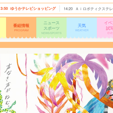
13:50
ゆうかテレビショッピング
14:20
Ａｉロボティクステレ
ニュース
イベ
番組情報
天気
スポーツ
試
PROGRAM
WEATHER
NEWS/SPORTS
EVE