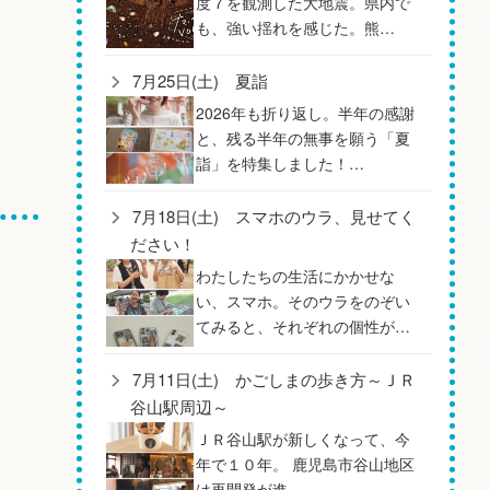
度７を観測した大地震。県内で
も、強い揺れを感じた。熊…
7月25日(土) 夏詣
2026年も折り返し。半年の感謝
と、残る半年の無事を願う「夏
詣」を特集しました！…
7月18日(土) スマホのウラ、見せてく
ださい！
わたしたちの生活にかかせな
い、スマホ。そのウラをのぞい
てみると、それぞれの個性が…
7月11日(土) かごしまの歩き方～ＪＲ
谷山駅周辺～
ＪＲ谷山駅が新しくなって、今
年で１０年。 鹿児島市谷山地区
は再開発が進…