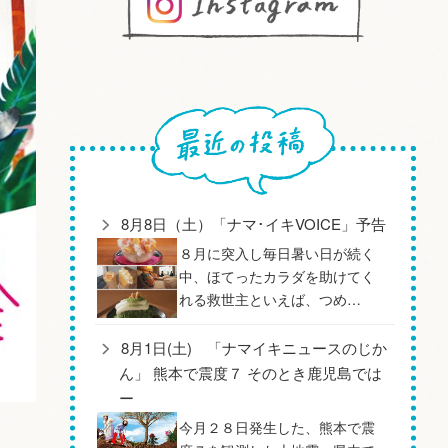
8月8日（土）「ナマ･イキVOICE」予告
８月に突入し毎日暑い日が続く
中、ほてったカラダを助けてく
れる救世主といえば、つめ…
8月1日(土) 「ナマイキニュースのじか
ん」 熊本で震度７ そのとき鹿児島では
ー
今月２８日発生した、熊本で震