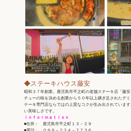
◆ステーキハウス藤安
昭和３７年創業。鹿児島市平之町の老舗ステーキ店「藤安
チューの味を決める創業から５０年以上継ぎ足されたデミ
テーキ専門店ならではの上質なコクが生み出されています
い美味しさです。
ｉｎｆｏｒｍａｔｉｏｎ
■住所： 鹿児島市平之町１３－２９
■電話： ０９９－２２４－７７３６