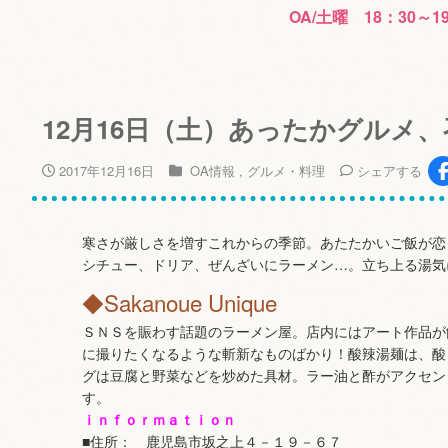
OA/土曜 18：30～1
12月16日（土）あったかグルメ
2017年12月16日
OA情報
グルメ・料理
シェア
する
寒さが厳しさを増すこれからの季節。あたたかいご飯が恋
シチュー、ドリア、ぜんざいにラーメン…。立ち上る湯気
◆Sakanoue Unique
ＳＮＳを賑わす話題のラーメン屋。店内にはアート作品が
に撮りたくなるような斬新なものばかり！酸辣湯麺は、酸
グは豆腐と野菜などを炒めた具材。ラー油と酢がアクセン
す。
ｉｎｆｏｒｍａｔｉｏｎ
■住所： 鹿児島市坂之上４－１９－６７