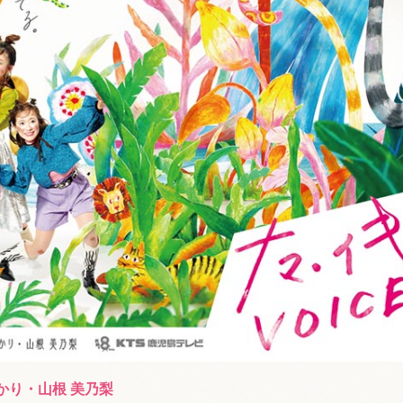
かり・山根 美乃梨