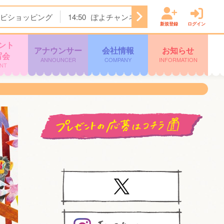
ビショッピング
14:50
ぽよチャンネル
14:55
ミキティダ
新規登録
ログイン
ント
アナウンサー
会社情報
お知らせ
写会
ANNOUNCER
COMPANY
INFORMATION
NT