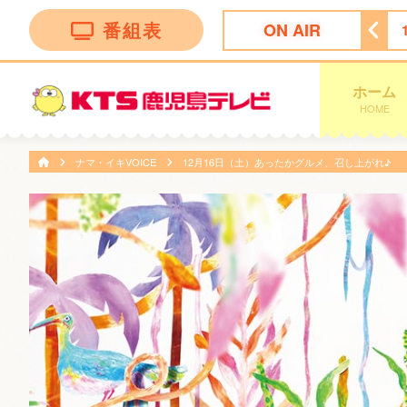
番組表
ON AIR
ＦＮＮ Ｌｉｖｅ Ｎｅｗｓ ｄａｙｓ
11:47
ぽかぽか
ホーム
HOME
ナマ・イキVOICE
12月16日（土）あったかグルメ、召し上がれ♪