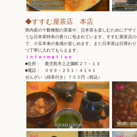
◆すすむ屋茶店 本店
県内産の十数種類の茶葉や、日本茶を楽しむためにデザイ
うな日本茶特有の香りに包まれています。すすむ屋茶店の
で、小豆本来の食感が楽しめます。また日本茶は日替わり
つ丁寧に入れてもらえます。
ｉｎｆｏｒｍａｔｉｏｎ
■住所： 鹿児島市上之園町２７－１３
■電話： ０９９－２５１－４１４１
ぜんざい（緑茶付き）７０２円（税込）