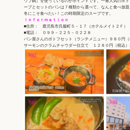
ウブ鍋』を使っているのがポイントです。一番人気のポト
ープとセットのパンは７種類から選べて、なんと食べ放題
冬にこそ食べたい！この時期限定のスープです。
ｉｎｆｏｒｍａｔｉｏｎ
■住所： 鹿児島市呉服町５－１７（ホテルメイト２Ｆ）
■電話： ０９９－２２５－０２２８
パン屋さんのポトフセット（ランチメニュー）９８０円（
サーモンのクラムチャウダー仕立て １２８０円（税込）