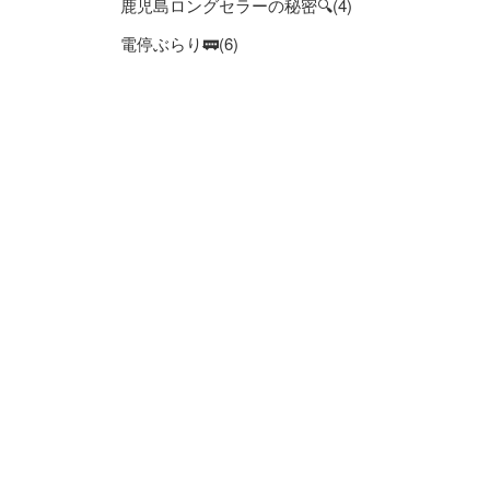
鹿児島ロングセラーの秘密🔍(4)
電停ぶらり🚃(6)