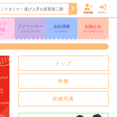
＜ノイタミナ＞逃げ上手の若君第二期
24:15
ＦＮＮ Ｌｉｖｅ
新規登録
ログイン
ント
アナウンサー
会社情報
お知らせ
写会
ANNOUNCER
COMPANY
INFORMATION
NT
トップ
特集
投稿写真