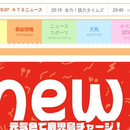
23:07
ＫＴＳニュース
23:15
全力！脱力タイムズ
23:45
ニュース
イベ
番組情報
天気
スポーツ
試
PROGRAM
WEATHER
NEWS/SPORTS
EVE