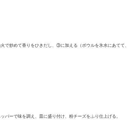
強火で炒めて香りをひきだし、③に加える（ボウルを氷水にあてて、
ペッパーで味を調え、皿に盛り付け、粉チーズをふり仕上げる。