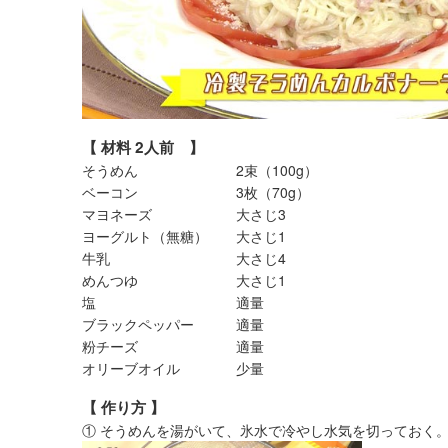
【 材料 2人前 】
そうめん 2束（100g）
ベーコン 3枚（70g）
マヨネーズ 大さじ3
ヨーグルト（無糖） 大さじ1
牛乳 大さじ4
めんつゆ 大さじ1
塩 適量
ブラックペッパー 適量
粉チーズ 適量
オリーブオイル 少量
【 作り方 】
① そうめんを湯がいて、氷水で冷やし水気を切っておく