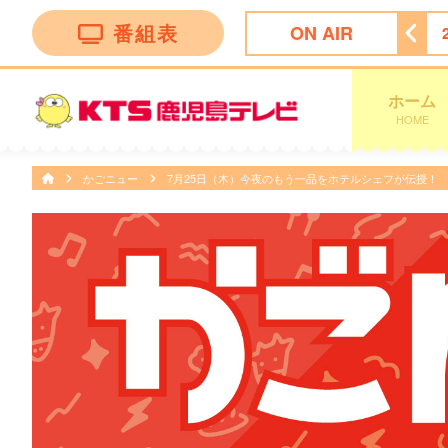
番組表
ON AIR
Ｐ
21:45
かまいたちの瞬間回答！〜６０秒でお悩み解決〜
ホーム
HOME
かごニュー
7月25日（木）今夜のもう一品をホテルシェフが伝授！