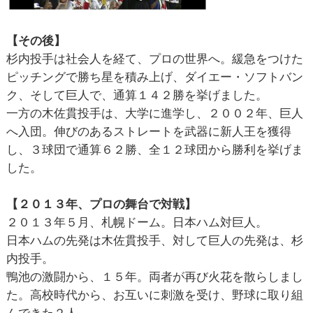
【その後】
杉内投手は社会人を経て、プロの世界へ。緩急をつけた
ピッチングで勝ち星を積み上げ、ダイエー・ソフトバン
ク、そして巨人で、通算１４２勝を挙げました。
一方の木佐貫投手は、大学に進学し、２００２年、巨人
へ入団。伸びのあるストレートを武器に新人王を獲得
し、３球団で通算６２勝、全１２球団から勝利を挙げま
した。
【２０１３年、プロの舞台で対戦】
２０１３年５月、札幌ドーム。日本ハム対巨人。
日本ハムの先発は木佐貫投手、対して巨人の先発は、杉
内投手。
鴨池の激闘から、１５年。両者が再び火花を散らしまし
た。高校時代から、お互いに刺激を受け、野球に取り組
んできた２人。