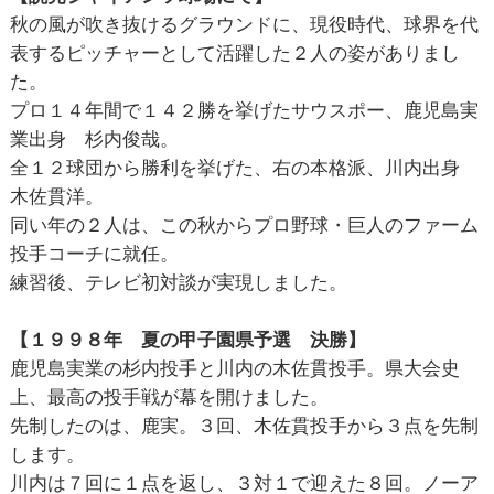
秋の風が吹き抜けるグラウンドに、現役時代、球界を代
表するピッチャーとして活躍した２人の姿がありまし
た。
プロ１４年間で１４２勝を挙げたサウスポー、鹿児島実
業出身 杉内俊哉。
全１２球団から勝利を挙げた、右の本格派、川内出身
木佐貫洋。
同い年の２人は、この秋からプロ野球・巨人のファーム
投手コーチに就任。
練習後、テレビ初対談が実現しました。
【１９９８年 夏の甲子園県予選 決勝】
鹿児島実業の杉内投手と川内の木佐貫投手。県大会史
上、最高の投手戦が幕を開けました。
先制したのは、鹿実。３回、木佐貫投手から３点を先制
します。
川内は７回に１点を返し、３対１で迎えた８回。ノーア