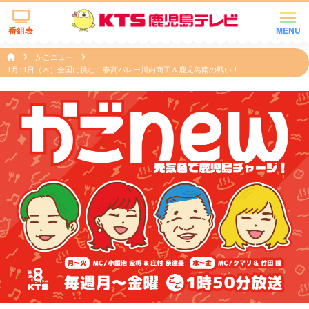
番組表
MENU
かごニュー
1月11日（木）全国に挑む！春高バレー川内商工＆鹿児島南の戦い！