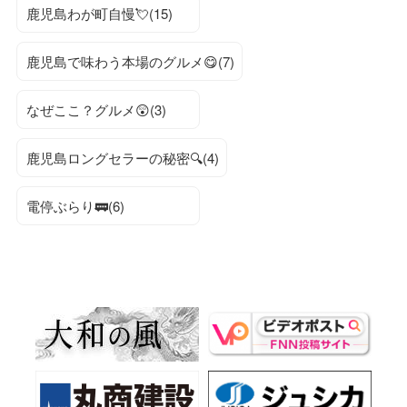
鹿児島わが町自慢💘(15)
鹿児島で味わう本場のグルメ😋(7)
なぜここ？グルメ😲(3)
鹿児島ロングセラーの秘密🔍(4)
電停ぶらり🚃(6)