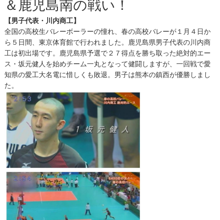
＆鹿児島南の戦い！
【男子代表・川内商工】
全国の高校生バレーボーラーの憧れ、春の高校バレーが１月４日か
ら５日間、東京体育館で行われました。鹿児島県男子代表の川内商
工は初出場です。鹿児島県予選で２７得点を勝ち取った絶対的エー
ス・坂元健人を始めチーム一丸となって健闘しますが、一回戦で愛
知県の愛工大名電に惜しくも敗退。男子は熊本の鎮西が優勝しまし
た。