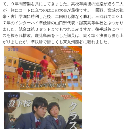
て、９年間苦楽を共にしてきました。高校卒業後の進路が違う二人
が一緒にコートに立つのはこの大会が最後です。一回戦、宮城の強
豪・古川学園に勝利した後、二回戦も難なく勝利。三回戦で２０１
７年のインターハイ準優勝の山口県代表・誠英高等学校とぶつかり
ました。試合は第３セットまでもつれこみますが、後半誠英にペー
スを握られ惜敗。鹿児島南を下した誠英は、続く準々決勝も勝ち上
がりましたが、準決勝で惜しくも東九州龍谷に破れました。