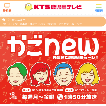
番組表
MENU
かごニュー
7月13日（木）夏本番！体のたるみを応急処置～見た目すっきりワザ