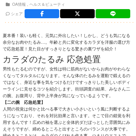
OA情報
ヘルス＆ビューティ
シェア
夏本番！装いも軽く、元気に外出したい！しかし、どうも気になる
余分なお肉やたるみ…。年齢と共に変化するカラダを洋服の選び方
で応急処置！見た目がすっきりとなる驚きの裏ワザを紹介！
カラダのたるみ 応急処置
男性もたるむのですが、女性は特に筋肉がないからお肉がやわらな
くなってタルタルになります。そんな体のたるみを運動で鍛えるの
ではなく、身近な事を気をつけるだけですっきりした美しいボディ
ーラインに見せるコツを紹介します。街頭調査の結果、みなさん二
の腕、お腹周り、背中上半身が気になっているようです。
【二の腕 応急処置】
人間の視覚は何かと比べる事で大きい小さいという風に判断するよ
うになっており、それを対比効果と言います。そこで目の錯覚を利
用するんです！広めの袖を選ぶと全体的ダだぼっとした雰囲気にみ
えそうですが、締めるところと出すところのバランスが大事です。
締めるところとは、カラダのくびれを作る事、つまりウエストで