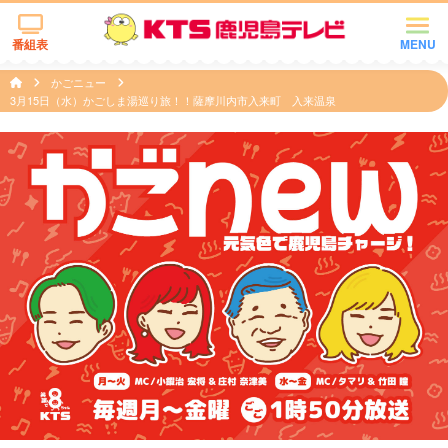
番組表
MENU
かごニュー
3月15日（水）かごしま湯巡り旅！！薩摩川内市入来町 入来温泉