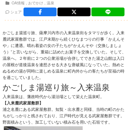
OA情報
おでかけ
温泉
シェア
かごしま湯巡り旅、薩摩川内市の入来温泉街をタマリが歩く。入来
麓武家屋敷群では、江戸末期から続くひなまつりの行事「かえんそ
や」に遭遇。晴れ着姿の女の子たちが“かえんそや（交換しましょ
う）”と言いながら、重箱に詰めたお菓子を交換していた。そして、
温泉へ。２年前に２つの公衆浴場が合併してできた湯之山館は入口
の屋根が道後温泉を連想させる大きな唐破風になっていた。熱めと
ぬるめの湯が同時に楽しめる温泉に町内外からの客たちが至福の時
を過ごしていました。
かごしま湯巡り旅～入来温泉
入来温泉は、藩政時代から湯治場として栄えた温泉町。
【入来麓武家屋敷群】
浦之名麓にある武家屋敷群。知覧・出水麓と同様、当時の町のかた
ちがしっかりと残されており、江戸時代が見える武家屋敷群です。
野面積みという、加工していない積み石を用いた石垣です。