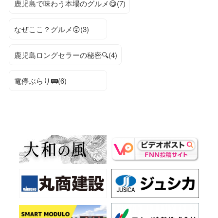
鹿児島で味わう本場のグルメ😋(7)
なぜここ？グルメ😲(3)
鹿児島ロングセラーの秘密🔍(4)
電停ぶらり🚃(6)