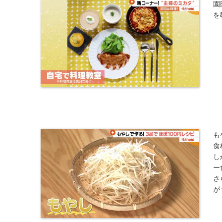
園
を
も
食
し
ー
さ
が