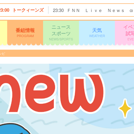
23:00
トークィーンズ
23:30
ＦＮＮ Ｌｉｖｅ Ｎｅｗｓ α
ニュース
イベ
番組情報
天気
スポーツ
試
PROGRAM
WEATHER
NEWS/SPORTS
EVE
シピ