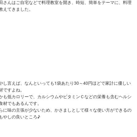
田さんはご自宅などで料理教室を開き、時短、簡単をテーマに、料理
教えてきました。
やし言えば、なんといっても1袋あたり30～40円ほどで家計に優しい
材ですよね。
かも低カロリーで、カルシウムやビタミンＣなどの栄養も含むヘルシ
食材でもあるんです。
らに味の主張が少ないため、かさましとして様々な使い方ができるの
もやしの良いところ♪