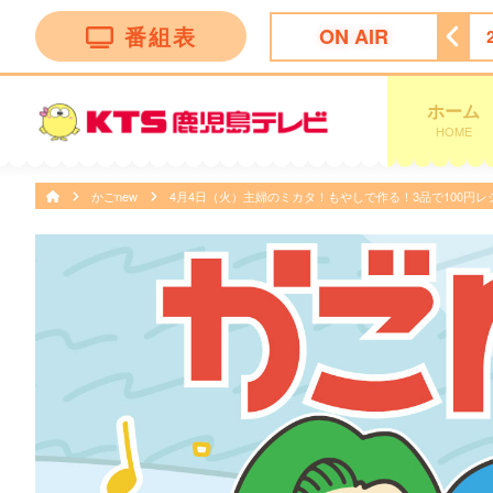
番組表
ON AIR
ース
22:00
＜木曜劇場＞ラストノート
22:54
天気予報
ホーム
HOME
かごnew
4月4日（火）主婦のミカタ！もやしで作る！3品で100円レ