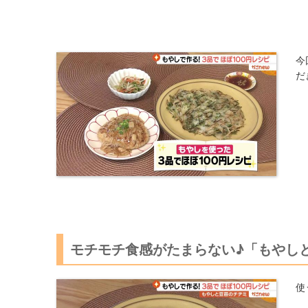
今
だ
モチモチ食感がたまらない♪「もやし
使