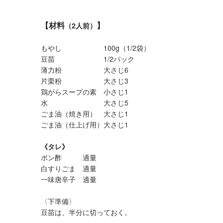
【材料
】
（2人前）
もやし 100g（1/2袋）
豆苗 1/2パック
薄力粉 大さじ6
片栗粉 大さじ3
鶏がらスープの素 小さじ1
水 大さじ5
ごま油（焼き用） 大さじ1
ごま油（仕上げ用）大さじ1
《タレ》
ポン酢 適量
白すりごま 適量
一味唐辛子 適量
〈下準備〉
豆苗は、半分に切っておく。