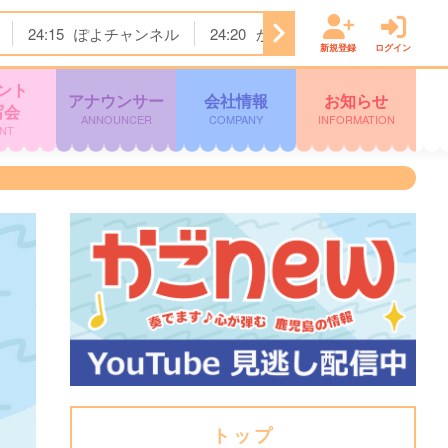
24:15
ぽよチャンネル
24:20
かまいたちの机上の空論城
新規登録
ログイン
ント
アナウンサー
会社情報
お知らせ
写会
ANNOUNCER
COMPANY
INFORMATION
NT
トップ