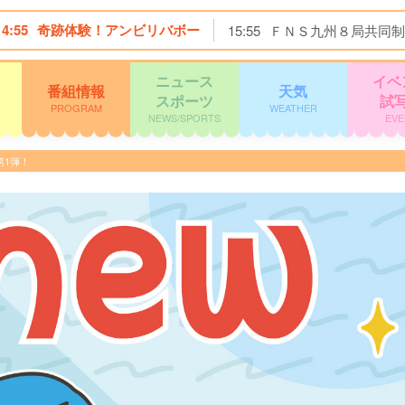
14:55
奇跡体験！アンビリバボー
15:55
ＦＮＳ九州８局共同制
ニュース
イベ
番組情報
天気
スポーツ
試
PROGRAM
WEATHER
NEWS/SPORTS
EVE
第1弾！