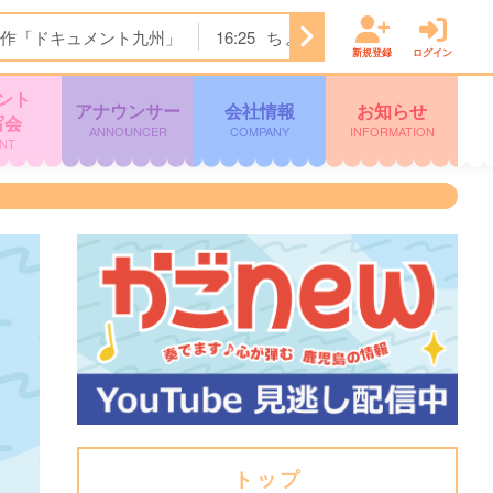
作「ドキュメント九州」
16:25
ちょっとバカりハカってみた!
新規登録
ログイン
ント
アナウンサー
会社情報
お知らせ
写会
ANNOUNCER
COMPANY
INFORMATION
NT
トップ