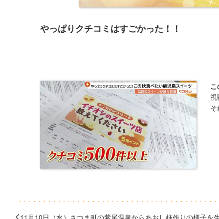
やっぱりクチコミはすごかった！！
こ
​
そ
11月10日（水）さつま町の紫尾温泉からあおし柿作りの様子を