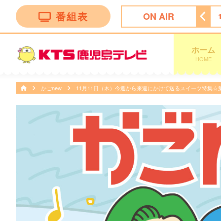
番組表
ON AIR
ぽよチャンネル
14:00
リリーとリリー〜大分アート旅〜
ホーム
HOME
かごnew
11月11日（木）今週から来週にかけて送るスイーツ特集☆