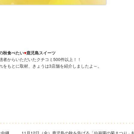
の秋食べたい
♥
鹿児島スイーツ
視聴者からいただいたクチコミ500件以上！！
れをもとに取材、きょうは3店舗を紹介しましたよ～。
生中継
11月12日（金）鹿児島の秋を告げる「仙巌園の菊まつり」