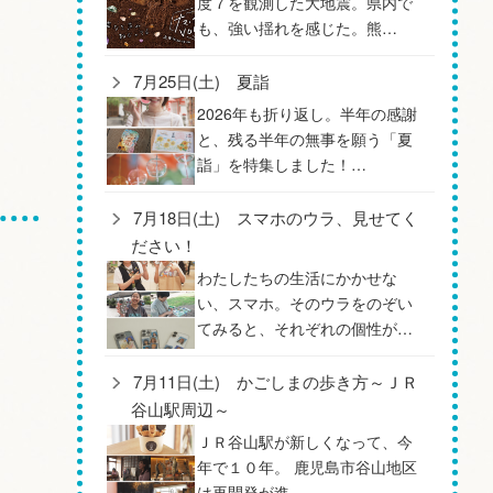
度７を観測した大地震。県内で
も、強い揺れを感じた。熊…
7月25日(土) 夏詣
2026年も折り返し。半年の感謝
と、残る半年の無事を願う「夏
詣」を特集しました！…
7月18日(土) スマホのウラ、見せてく
ださい！
わたしたちの生活にかかせな
い、スマホ。そのウラをのぞい
てみると、それぞれの個性が…
7月11日(土) かごしまの歩き方～ＪＲ
谷山駅周辺～
ＪＲ谷山駅が新しくなって、今
年で１０年。 鹿児島市谷山地区
は再開発が進…