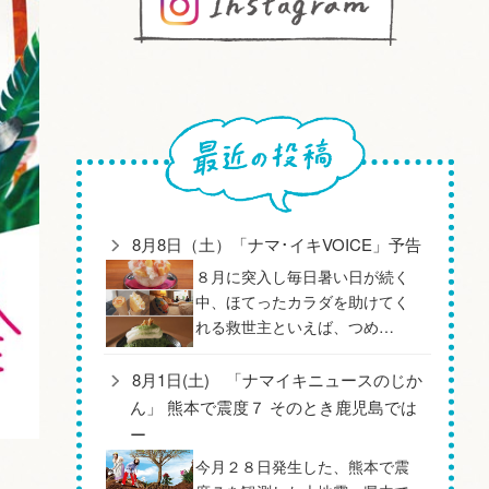
8月8日（土）「ナマ･イキVOICE」予告
８月に突入し毎日暑い日が続く
中、ほてったカラダを助けてく
れる救世主といえば、つめ…
8月1日(土) 「ナマイキニュースのじか
ん」 熊本で震度７ そのとき鹿児島では
ー
今月２８日発生した、熊本で震