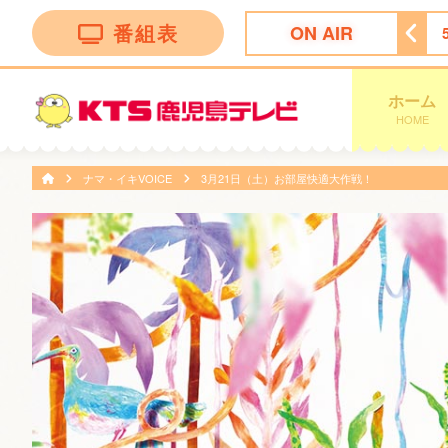
番組表
ON AIR
ッピング
4:55
ビタブリッドジャパンテレビショッピング
ホーム
HOME
ナマ・イキVOICE
3月21日（土）お部屋快適大作戦！