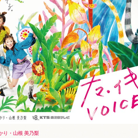
かり・山根 美乃梨