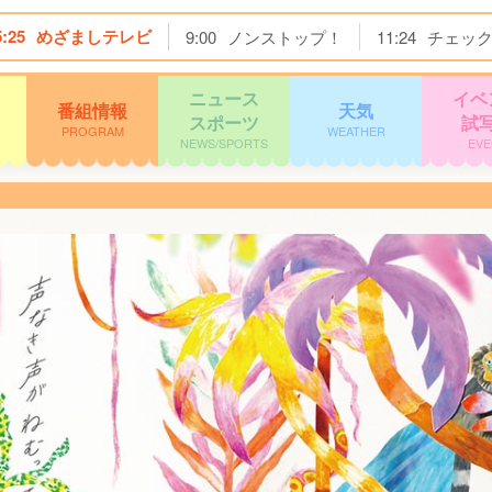
5:25
めざましテレビ
9:00
ノンストップ！
11:24
チェッ
ニュース
イベ
番組情報
天気
スポーツ
試
PROGRAM
WEATHER
NEWS/SPORTS
EVE