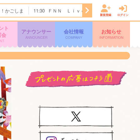
ク！かごしま
11:30
ＦＮＮ Ｌｉｖｅ Ｎｅｗｓ ｄａｙｓ
新規登録
ログイン
ント
アナウンサー
会社情報
お知らせ
写会
ANNOUNCER
COMPANY
INFORMATION
NT