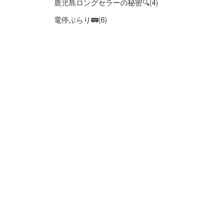
鹿児島ロングセラーの秘密🔍(4)
電停ぶらり🚃(6)