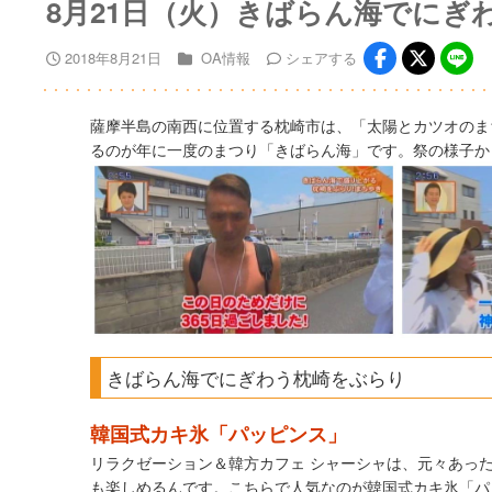
8月21日（火）きばらん海でにぎ
2018年8月21日
OA情報
シェア
する
薩摩半島の南西に位置する枕崎市は、「太陽とカツオのま
るのが年に一度のまつり「きばらん海」です。祭の様子か
きばらん海でにぎわう枕崎をぶらり
韓国式カキ氷「パッピンス」
リラクゼーション＆韓方カフェ シャーシャは、元々あっ
も楽しめるんです。こちらで人気なのが韓国式カキ氷「パ