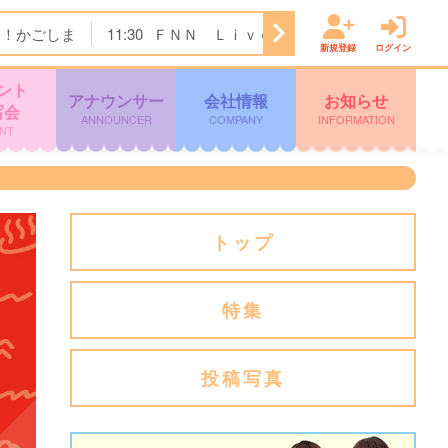
ク！かごしま
11:30
ＦＮＮ Ｌｉｖｅ Ｎｅｗｓ ｄａｙｓ
新規登録
ログイン
ント
アナウンサー
会社情報
お知らせ
写会
ANNOUNCER
COMPANY
INFORMATION
NT
トップ
特集
投稿写真