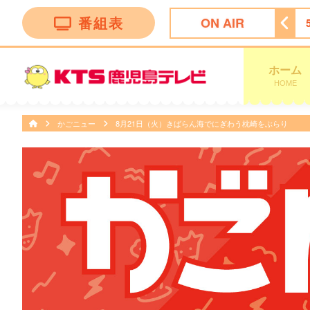
番組表
ON AIR
ッピング
4:55
ビタブリッドジャパンテレビショッピング
ホーム
HOME
かごニュー
8月21日（火）きばらん海でにぎわう枕崎をぶらり