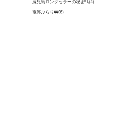
鹿児島ロングセラーの秘密🔍(4)
電停ぶらり🚃(6)