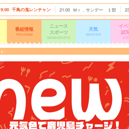
19:00
千鳥の鬼レンチャン
21:00
Ｍｒ．サンデー １部
2
ニュース
イベ
番組情報
天気
スポーツ
試
PROGRAM
WEATHER
NEWS/SPORTS
EVE
する！