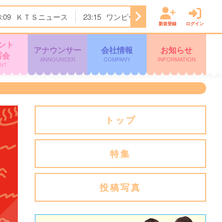
3:09
ＫＴＳニュース
23:15
ワンピース
23:45
すぽると！
新規登録
ログイン
ント
アナウンサー
会社情報
お知らせ
写会
ANNOUNCER
COMPANY
INFORMATION
NT
トップ
特集
投稿写真