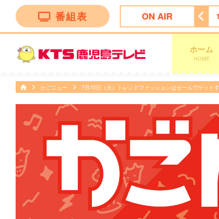
番組表
ON AIR
天気予報
18:00
ちびまる子ちゃん
18:30
サザエさん
ホーム
HOME
かごニュー
7月10日（火）トレンドファッションはセールでゲット