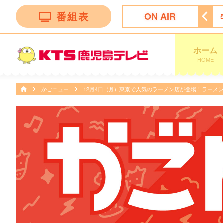
番組表
ON AIR
レビショッピング
5:00
ディーニーズテレビショッピング
ホーム
HOME
かごニュー
12月4日（月）東京で人気のラーメン店が登場！ラーメ