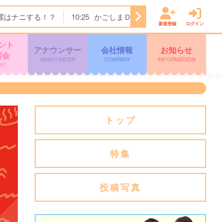
曜はナニする！？
10:25
かごしまＤＯ！
11:15
テレビショ
新規登録
ログイン
ント
アナウンサー
会社情報
お知らせ
写会
ANNOUNCER
COMPANY
INFORMATION
NT
トップ
特集
投稿写真