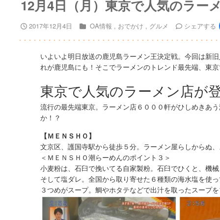
12月4日（月）東京で人気のラー
2017年12月4日
OA情報
おでかけ
グルメ
シェア
する
いよいよ明日放送の鹿児島ラーメン王決定戦。今回は新旧
れが鹿児島にも！そこでラーメンのトレンド最先端、東京
東京で人気のラーメン店が
流行の最先端東京。ラーメン店６０００軒がひしめきあう
か！？
【ＭＥＮＳＨＯ】
文京区、護国寺駅から徒歩５分。ラーメン屋らしからぬ、
＜ＭＥＮＳＨＯ潮らーめんのポイント３＞
小麦粉は、石臼で挽いてる自家製粉。石臼でひくと、機械
そして塩ダレ。全国から取り寄せた６種類の海水塩を使っ
３つめがスープ。鯛やホタテなどで出汁を取ったスープを