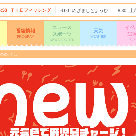
5:30
ＴＨＥフィッシング
6:00
めざましどようび
8:30
土
ニュース
イベ
番組情報
天気
スポーツ
試
PROGRAM
WEATHER
NEWS/SPORTS
EVE
ンの進化とは