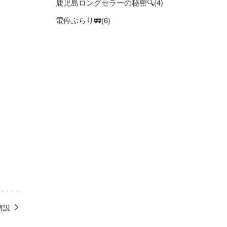
鹿児島ロングセラーの秘密🔍(4)
電停ぶらり🚃(6)
解説