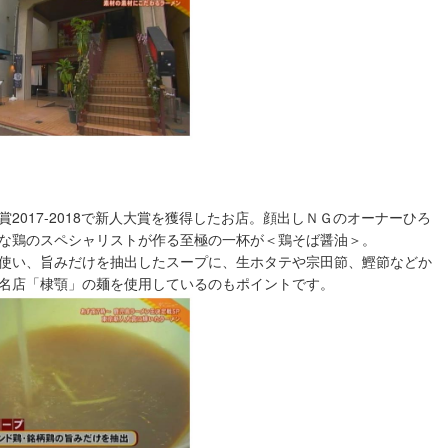
017-2018で新人大賞を獲得したお店。顔出しＮＧのオーナーひろ
な鶏のスペシャリストが作る至極の一杯が＜鶏そば醤油＞。
使い、旨みだけを抽出したスープに、生ホタテや宗田節、鰹節などか
名店「棣顎」の麺を使用しているのもポイントです。