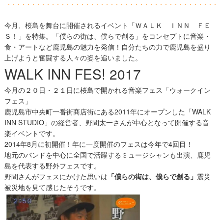
今月、桜島を舞台に開催されるイベント「ＷＡＬＫ ＩＮＮ ＦＥ
Ｓ！」を特集。「僕らの街は、僕らで創る」をコンセプトに音楽・
食・アートなど鹿児島の魅力を発信！自分たちの力で鹿児島を盛り
上げようと奮闘する人々の姿を追いました。
WALK INN FES! 2017
今月の２０日・２１日に桜島で開かれる音楽フェス「ウォークイン
フェス」
鹿児島市中央町一番街商店街にある2011年にオープンした「WALK
INN STUDIO」の経営者、野間太一さんが中心となって開催する音
楽イベントです。
2014年8月に初開催！年に一度開催のフェスは今年で4回目！
地元のバンドを中心に全国で活躍するミュージシャンも出演、鹿児
島を代表する野外フェスです。
野間さんがフェスにかけた思いは
「僕らの街は、僕らで創る」
震災
被災地を見て感じたそうです。