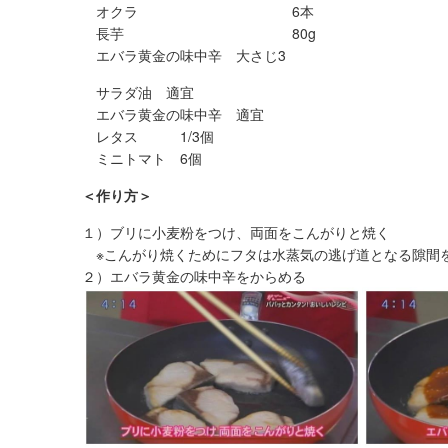
オクラ 6本
長芋 80g
エバラ黄金の味中辛 大さじ3
サラダ油 適宜
エバラ黄金の味中辛 適宜
レタス 1/3個
ミニトマト 6個
＜作り方＞
１）ブリに小麦粉をつけ、両面をこんがりと焼く
※こんがり焼くためにフタは水蒸気の逃げ道となる隙間
２）エバラ黄金の味中辛をからめる