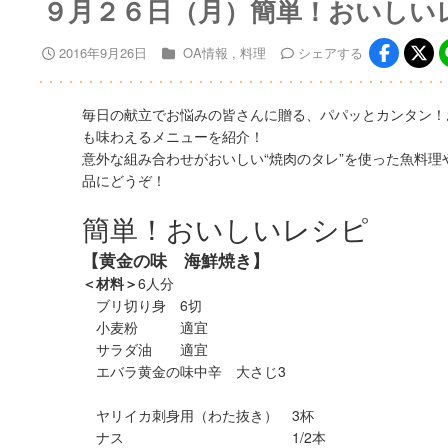
９月２６日（月）簡単！おいしい
2016年9月26日
OA情報
料理
シェア
する
毎日の献立でお悩みの皆さんに贈る、パパッとカンタン！
も味わえるメニューを紹介！
意外な組み合わせがおいしい“焼肉のタレ”を使った魚料理
品にどうぞ！
簡単！おいしいレシピ
【黄金の味 海鮮焼き】
＜材料＞
6人分
ブリ切り身 6切
小麦粉 適宜
サラダ油 適宜
エバラ黄金の味中辛 大さじ3
ヤリイカ刺身用（わた抜き） 3杯
ナス 1/2本