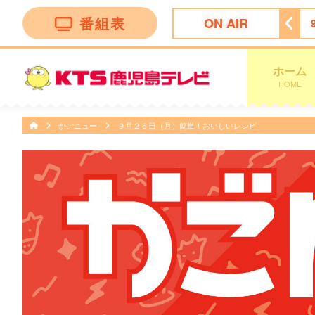
番組表
ON AIR
リッドジャパンテレビショッピング
5:25
めざましテレビ
ホーム
HOME
かごニュー
９月２６日（月）簡単！おいしいレシピ