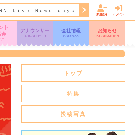
ＮＮ Ｌｉｖｅ Ｎｅｗｓ ｄａｙｓ
11:47
ぽかぽか
13:5
新規登録
ログイン
ント
アナウンサー
会社情報
お知らせ
写会
ANNOUNCER
COMPANY
INFORMATION
NT
トップ
特集
投稿写真