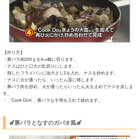
​【作り方】
・豚バラ肉200ｇを4㎝幅に切ります。
・ナスはひと口大の乱切りにします。
・熱したフライパンに油大さじ2を入れ、ナスを炒めます。
・ナスに火が通ったら、いったん皿に移します。
・豚バラ肉を炒め、火が通ったらいったん火を止めてナスを戻しま
す。
・「Cook Do® 」豚バラなす用を入れて絡めます。
🍆豚バラとなすのガパオ風🍆