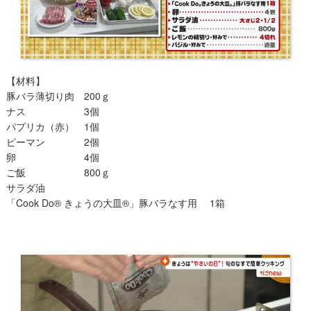
【材料】
豚バラ薄切り肉 200ｇ
ナス 3個
パプリカ（赤） 1個
ピーマン 2個
卵 4個
ご飯 800ｇ
サラダ油
「Cook Do® きょうの大皿®」豚バラなす用 1箱