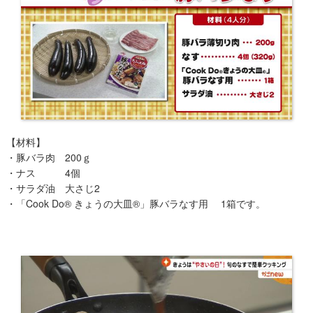
​【材料】
・豚バラ肉 200ｇ
・ナス 4個
・サラダ油 大さじ2
・「Cook Do® きょうの大皿®」豚バラなす用 1箱です。