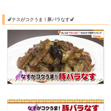
🍆ナスがコクうま！豚バラなす🍆