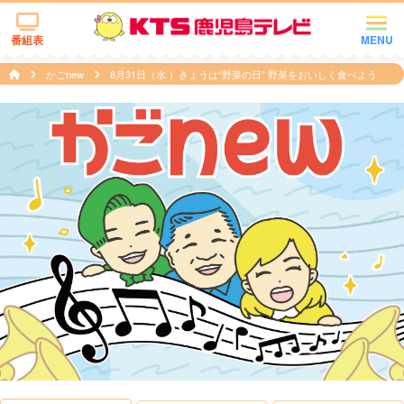
番組表
MENU
かごnew
8月31日（水 ）きょうは“野菜の日” 野菜をおいしく食べよう