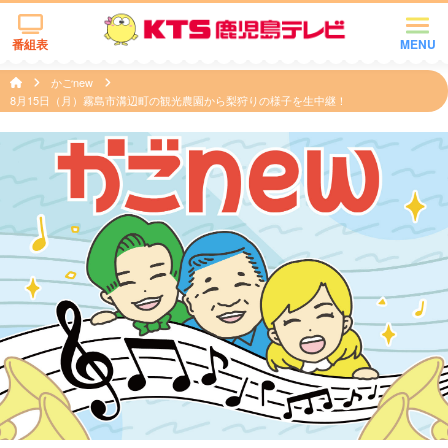
番組表
MENU
かごnew
8月15日（月）霧島市溝辺町の観光農園から梨狩りの様子を生中継！