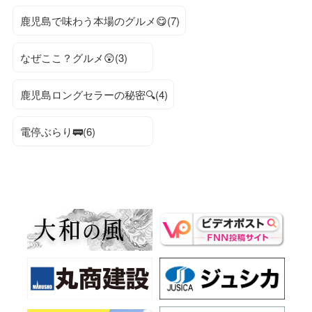
鹿児島で味わう本場のグルメ😋(7)
なぜここ？グルメ😲(3)
鹿児島ロングセラーの秘密🔍(4)
電停ぶらり🚃(6)