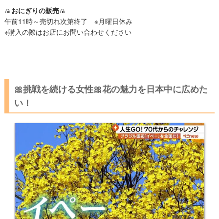
🍙
おにぎりの販売
🍙
午前11時～売切れ次第終了 ※月曜日休み
※購入の際はお店にお問い合わせください
🎀挑戦を続ける女性🎀花の魅力を日本中に広めた
い！