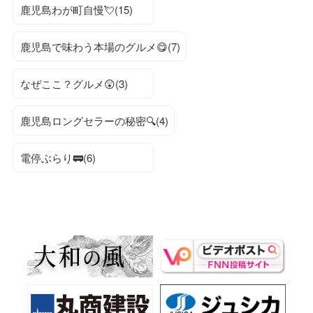
鹿児島わが町自慢💘(15)
鹿児島で味わう本場のグルメ😋(7)
なぜここ？グルメ😲(3)
鹿児島ロングセラーの秘密🔍(4)
電停ぶらり🚃(6)