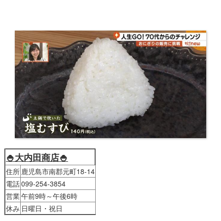
🍚大内田商店🍚
住所
鹿児島市南郡元町18-14
電話
099-254-3854
営業
午前9時～午後6時
休み
日曜日・祝日