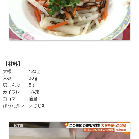
【材料】
大根 120ｇ
人参 30ｇ
塩こんぶ 5ｇ
カイワレ 1/4束
白ゴマ 適量
作ったタレ 大さじ3