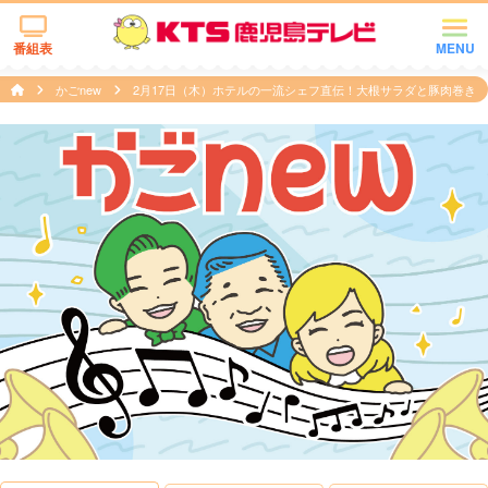
番組表
MENU
かごnew
2月17日（木）ホテルの一流シェフ直伝！大根サラダと豚肉巻き