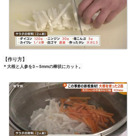
【作り方】
＊大根と人参を3～5mmの棒状にカット。