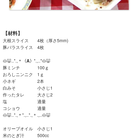
【材料】
大根スライス 4枚（厚さ5mm)
豚バラスライス ​4枚
🐽🐷..*.,＊
〈A〉
*.,..*🐽🐷
豚ミンチ 100ｇ
おろしニンニク 1ｇ
小ネギ 2本
白みそ 小さじ1
作ったタレ 大さじ2
塩 適量
コショウ 適量
🐽🐷..*.,＊*.,..*.,＊.,..🐽🐷
オリーブオイル 小さじ1
米のとぎ汁 500cc