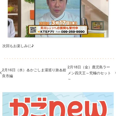
次回もお楽しみに♪
2月18日（金）鹿児島ラー
2月16日（水）♨かごしま湯巡り旅♨姶
メン四天王～究極のセット
良市編
～