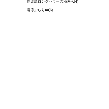
鹿児島ロングセラーの秘密🔍(4)
電停ぶらり🚃(6)