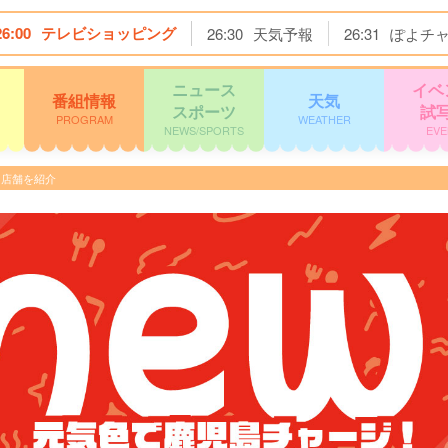
26:00
テレビショッピング
26:30
天気予報
26:31
ぽよチ
ニュース
イベ
番組情報
天気
スポーツ
試
PROGRAM
WEATHER
NEWS/SPORTS
EVE
内店舗を紹介