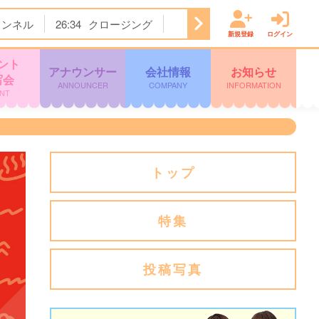
ャンネル
26:34
クロージング
新規登録
ログイン
ント
アナウンサー
会社情報
お知らせ
写会
ANNOUNCER
COMPANY
INFORMATION
NT
トップ
特集
投稿写真