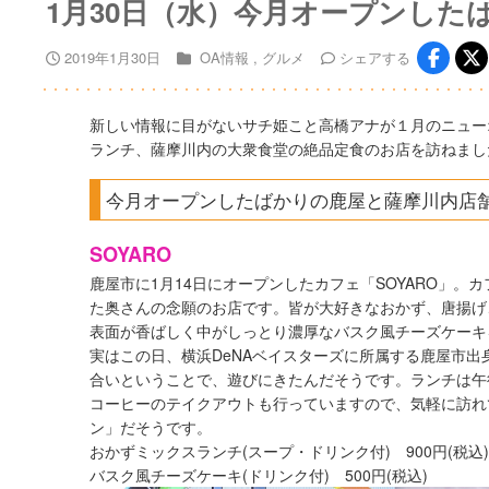
1月30日（水）今月オープンした
2019年1月30日
OA情報
グルメ
シェア
する
新しい情報に目がないサチ姫こと高橋アナが１月のニュー
ランチ、薩摩川内の大衆食堂の絶品定食のお店を訪ねまし
今月オープンしたばかりの鹿屋と薩摩川内店
SOYARO
鹿屋市に1月14日にオープンしたカフェ「SOYARO」
た奥さんの念願のお店です。皆が大好きなおかず、唐揚げ
表面が香ばしく中がしっとり濃厚なバスク風チーズケーキ
実はこの日、横浜DeNAベイスターズに所属する鹿屋市
合いということで、遊びにきたんだそうです。ランチは午
コーヒーのテイクアウトも行っていますので、気軽に訪れ
ン」だそうです。
おかずミックスランチ(スープ・ドリンク付) 900円(税
バスク風チーズケーキ(ドリンク付) 500円(税込)