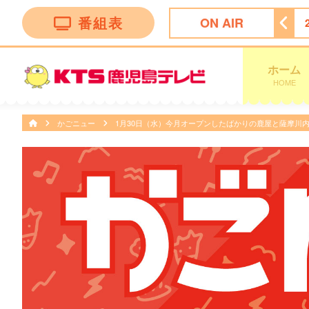
番組表
ON AIR
 α
25:00
あちこちオードリー
25:30
ゴリパラ見聞録
ホーム
HOME
かごニュー
1月30日（水）今月オープンしたばかりの鹿屋と薩摩川