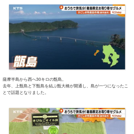
薩摩半島から西へ30キロの甑島。
去年、上甑島と下甑島を結ぶ甑大橋が開通し、島が一つになったこ
とで話題となりました。