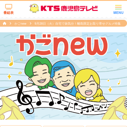
番組表
MENU
かごnew
9月28日（火）自宅で旅気分！離島限定お取り寄せグルメ特集