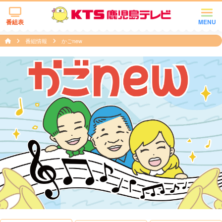
番組表
MENU
番組情報
かごnew