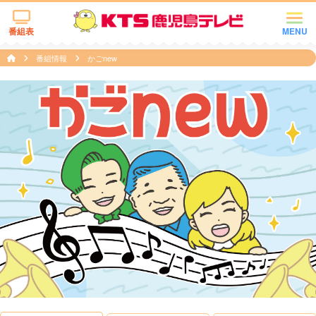
番組表
MENU
番組情報
かごnew