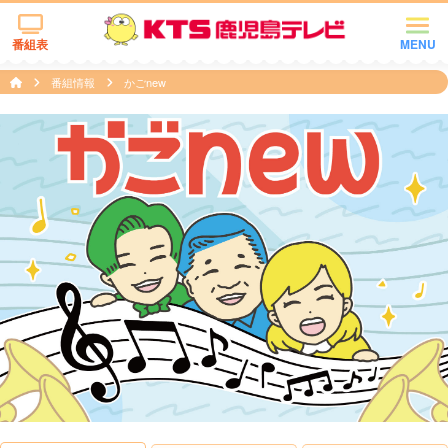
番組表
MENU
番組情報
かごnew