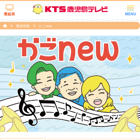
番組表
MENU
番組情報
かごnew