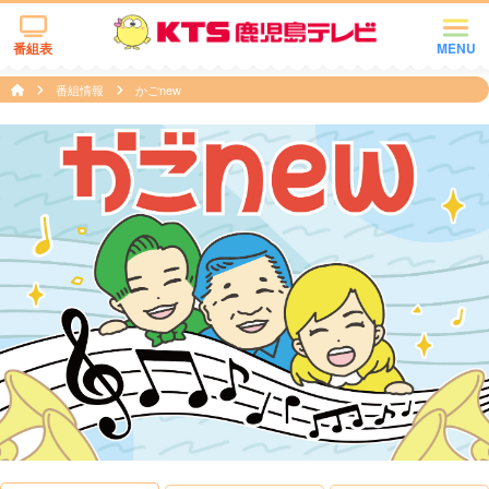
番組表
MENU
番組情報
かごnew