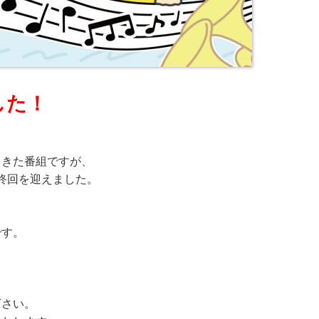
した！
てきた番組ですが、
最終回を迎えました。
も
です。
下さい。