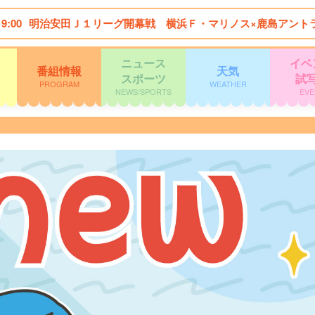
19:00
明治安田Ｊ１リーグ開幕戦 横浜Ｆ・マリノス×鹿島アント
ニュース
イベ
番組情報
天気
スポーツ
試
PROGRAM
WEATHER
NEWS/SPORTS
EVE