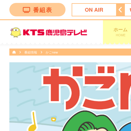
番組表
ON AIR
 Ｎｅｗｓ イット！第１部
18:09
ＫＴＳライブニュース
ホーム
HOME
番組情報
かごnew