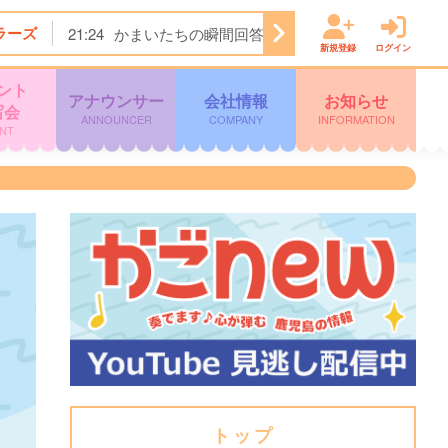
ラーズ
21:24
かまいたちの瞬間回答！★今夜は…焼肉きんぐ＆
新規登録
ログイン
ント
アナウンサー
会社情報
お知らせ
写会
ANNOUNCER
COMPANY
INFORMATION
NT
トップ