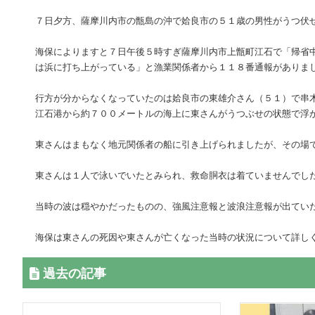
７日夕方、薩摩川内市の甑島の沖で姶良市の５１歳の男性がうつ伏
海保によりますと７日午後５時すぎ薩摩川内市上甑町江石で「帰省
は浜に打ち上がっている」と漁業関係者から１１８番通報がありま
行方が分からなくなっていたのは姶良市の東雄介さん（５１）で串
江石港から約７００メートルの海上に東さんがうつぶせの状態で浮
東さんはまもなく地元関係者の船に引き上げられましたが、その場
東さんは１人で泳いでいたとみられ、救命胴衣は着ていませんでし
当時の波は穏やかだったものの、強風注意報と波浪注意報が出てい
海保は東さんの死因や東さんが亡くなった当時の状況について詳し
過去の記事