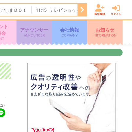
かごしまＤＯ！
11:15
テレビショッピング
11:45
ぽよチャ
新規登録
ログイン
ント
アナウンサー
会社情報
お知らせ
写会
ANNOUNCER
COMPANY
INFORMATION
NT
:27