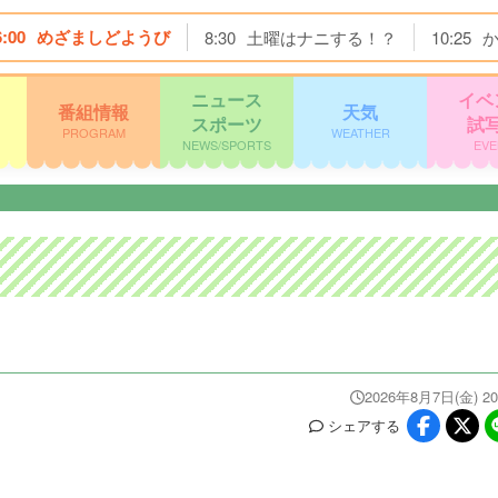
6:00
めざましどようび
8:30
土曜はナニする！？
10:25
ニュース
イベ
番組情報
天気
スポーツ
試
PROGRAM
WEATHER
NEWS/SPORTS
EVE
2026年8月7日(金) 20
シェア
する