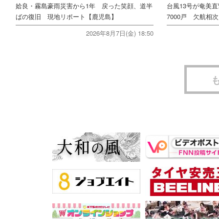
姶良・霧島豪雨災害から1年 戻った笑顔、道半
台風13号が奄美
ばの復旧 現地リポート【鹿児島】
7000戸 欠航相
2026年8月7日(金) 18:50