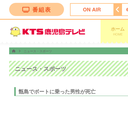
番組表
ON AIR
ィーニーズテレビショッピング
5:30
ＴＨＥフィッシング
ホーム
HOME
ニュース・スポーツ
ニュース・スポーツ
甑島でボートに乗った男性が死亡