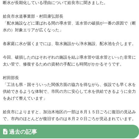
断水が長期化している理由について姶良市に聞きました。
姶良市水道事業部・村田康弘部長
「配水施設などに運ばれる間の導水管、送水管の破損が一番の原因で（断
水の）対象エリアが広くなった」
各家庭に水が届くまでには、取水施設から浄水施設、配水池を介します。
今回、破損したのはそれぞれの施設を結ぶ導水管や送水管といった非常に
太い管で、修復するための資材の手配にも時間がかかるそうです。
村田部長
「工法も県・国そういった関係方面の協力を得ながら、仮設でも早く水を
供給できるような体制で、市民の方に安心して水を供給できるように全力
をあげて整えています」
姶良市によりますと、加治木地区の一部は８月１５日ごろに復旧の見込み
で、市内のほとんどが復旧するのは８月２０日ごろが見込まれています。
過去の記事