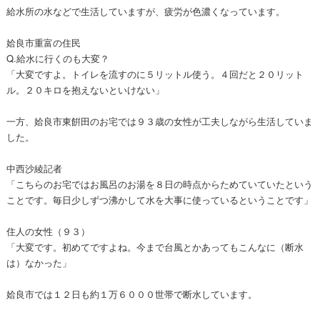
給水所の水などで生活していますが、疲労が色濃くなっています。
姶良市重富の住民
Q.給水に行くのも大変？
「大変ですよ。トイレを流すのに５リットル使う。４回だと２０リット
ル。２０キロを抱えないといけない」
一方、姶良市東餠田のお宅では９３歳の女性が工夫しながら生活していま
した。
中西沙綾記者
「こちらのお宅ではお風呂のお湯を８日の時点からためていていたという
ことです。毎日少しずつ沸かして水を大事に使っているということです」
住人の女性（９３）
「大変です。初めてですよね。今まで台風とかあってもこんなに（断水
は）なかった」
姶良市では１２日も約１万６０００世帯で断水しています。