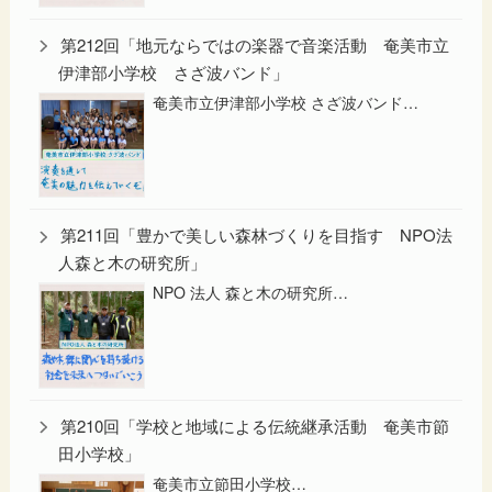
第212回「地元ならではの楽器で音楽活動 奄美市立
伊津部小学校 さざ波バンド」
奄美市立伊津部小学校 さざ波バンド…
第211回「豊かで美しい森林づくりを目指す NPO法
人森と木の研究所」
NPO 法人 森と木の研究所…
第210回「学校と地域による伝統継承活動 奄美市節
田小学校」
奄美市立節田小学校…