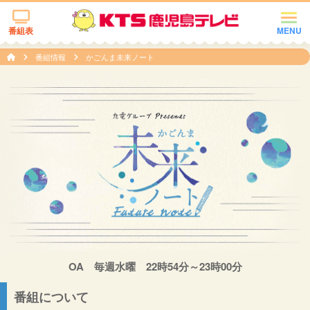
番組表
MENU
番組情報
かごんま未来ノート
OA 毎週水曜 22時54分～23時00分
番組について