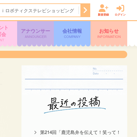
Ａｉロボティクステレビショッピング
14:50
ぽよチャンネル
新規登録
ログイン
ント
アナウンサー
会社情報
お知らせ
写会
ANNOUNCER
COMPANY
INFORMATION
NT
第214回「鹿児島弁を伝えて！笑って！