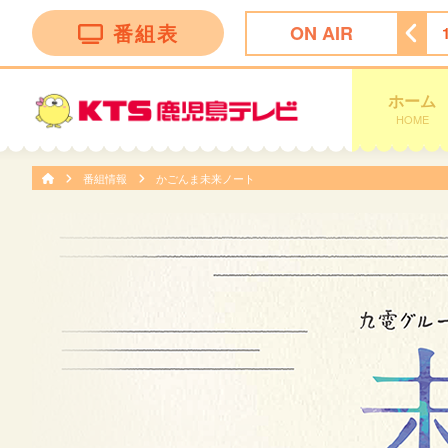
番組表
ON AIR
！かごしま
11:30
ＦＮＮ Ｌｉｖｅ Ｎｅｗｓ ｄａｙｓ
ホーム
HOME
番組情報
かごんま未来ノート