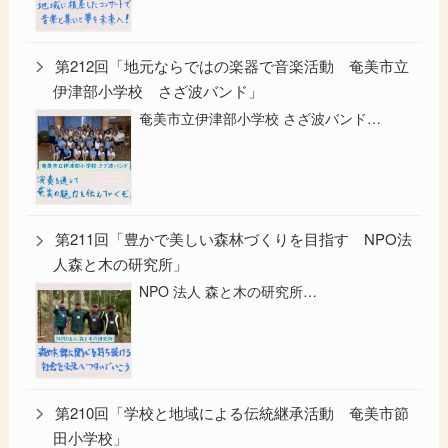
第212回「地元ならではの楽器で音楽活動 奄美市立
伊津部小学校 さざ波バンド」
奄美市立伊津部小学校 さざ波バンド…
第211回「豊かで美しい森林づくりを目指す NPO法
人森と木の研究所」
NPO 法人 森と木の研究所…
第210回「学校と地域による伝統継承活動 奄美市節
田小学校」