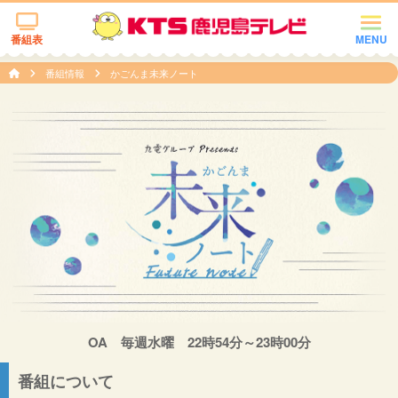
番組表
MENU
番組情報
かごんま未来ノート
OA 毎週水曜 22時54分～23時00分
番組について