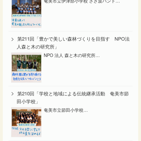
奄美市立伊津部小学校 さざ波バンド…
第211回「豊かで美しい森林づくりを目指す NPO法
人森と木の研究所」
NPO 法人 森と木の研究所…
第210回「学校と地域による伝統継承活動 奄美市節
田小学校」
奄美市立節田小学校…