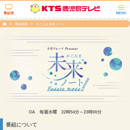
番組表
MENU
番組情報
かごんま未来ノート
OA 毎週水曜 22時54分～23時00分
番組について