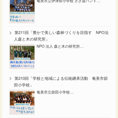
奄美市立伊津部小学校 さざ波バンド…
第211回「豊かで美しい森林づくりを目指す NPO法
人森と木の研究所」
NPO 法人 森と木の研究所…
第210回「学校と地域による伝統継承活動 奄美市節
田小学校」
奄美市立節田小学校…