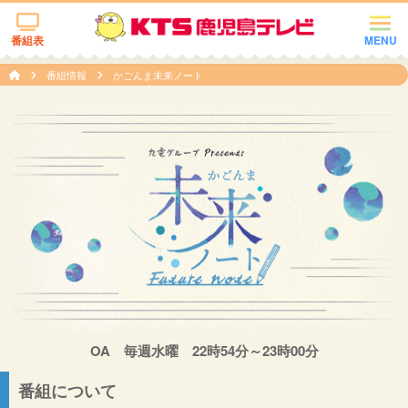
番組表
MENU
番組情報
かごんま未来ノート
OA 毎週水曜 22時54分～23時00分
番組について