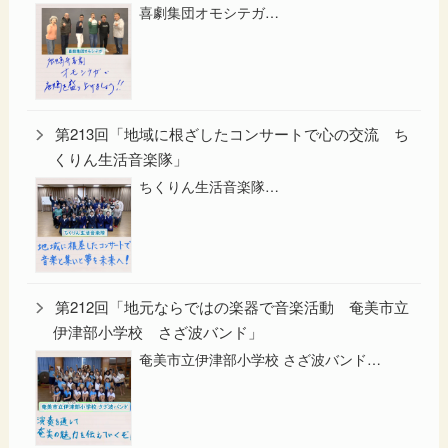
喜劇集団オモシテガ…
第213回「地域に根ざしたコンサートで心の交流 ち
くりん生活音楽隊」
ちくりん生活音楽隊…
第212回「地元ならではの楽器で音楽活動 奄美市立
伊津部小学校 さざ波バンド」
奄美市立伊津部小学校 さざ波バンド…