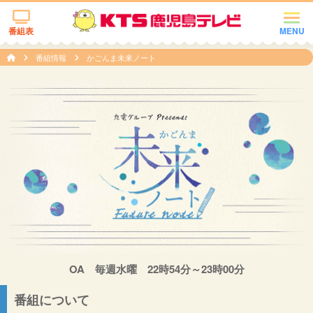
番組表
MENU
番組情報
かごんま未来ノート
OA 毎週水曜 22時54分～23時00分
番組について