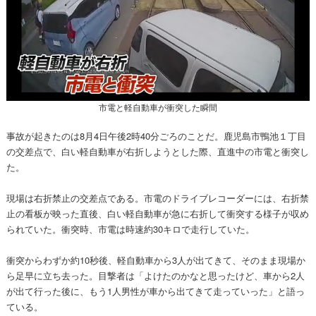
市電と軽自動車が衝突した瞬間
事故が起きたのは8月4日午後2時40分ごろのことだ。鹿児島市鴨池１丁目
の交差点で、白い軽自動車が右折しようとした際、直進中の市電と衝突し
た。
現場は右折禁止の交差点である。市電のドライブレコーダーには、右折禁
止の看板が映った直後、白い軽自動車が急に右折して衝突する様子が収め
られていた。衝突時、市電は時速約30キロで走行していた。
衝突からわずか約10秒後、軽自動車から3人が出てきて、そのまま現場か
ら足早に立ち去った。目撃者は「よけたのかなと思ったけど、車から2人
が出て行った後に、もう1人男性が車から出てきて走っていった」と語っ
ている。