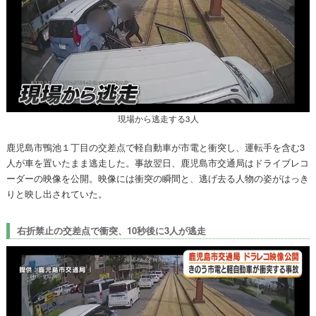
現場から逃走する3人
鹿児島市鴨池１丁目の交差点で軽自動車が市電と衝突し、運転手を含む3
人が車を置いたまま逃走した。事故翌日、鹿児島市交通局はドライブレコ
ーダーの映像を公開。映像には衝突の瞬間と、逃げ去る人物の姿がはっき
りと映し出されていた。
右折禁止の交差点で衝突、10秒後に3人が逃走