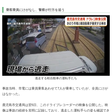
乗客乗員にけがなし、警察が行方を追う
逃走する軽自動車の運転手たち
事故当時、市電には乗員乗客あわせて7人が乗車していたが、全員にけが
はなかった。
鹿児島市交通局は翌5日、このドライブレコーダーの映像を公開した。映
像は事故の経緯を克明に記録しており、逃走した運転手らの姿も確認でき