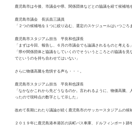
鹿児島市は今後、市議会や県、関係団体などとの協議を経て候補地
鹿児島市議会 長浜昌三議員
「２つの候補地を１つに絞り込む、選定のスケジュールはいつごろ
鹿児島市スタジアム担当 平良和也課長
「まずは今回、報告し、６月の市議会でも論議されるものと考える
「県や関係団体と協議をしていくのでそういうところとの協議を見
でというのを持ち合わせてはいない」
さらに物価高騰を危惧する声も・・・。
鹿児島市スタジアム担当 平良和也課長
「なかなかこれから先どうなるのか。言われるように、物価高騰、
ったので現時点の数字として示した」
改めて長期にわたり議論が続く鹿児島市のサッカースタジアムの候
２０１９年に鹿児島港本港区の浜町バス車庫、ドルフィンポート跡