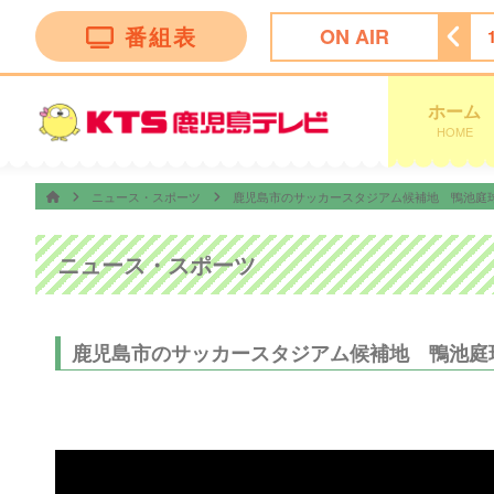
番組表
ON AIR
ン トークバラエティー”！
18:30
ナマ・イキＶＯＩＣＥ
ホーム
HOME
ニュース・スポーツ
鹿児島市のサッカースタジアム候補地 鴨池庭球
ニュース・スポーツ
鹿児島市のサッカースタジアム候補地 鴨池庭