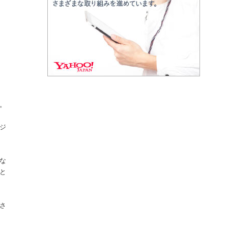
。
ジ
な
と
さ