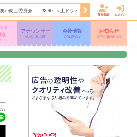
笑い向上委員会
23:40
＜土ドラ＞ミッドナイト屋台 Ｓｅａ
新規登録
ログイン
ント
アナウンサー
会社情報
お知らせ
写会
ANNOUNCER
COMPANY
INFORMATION
NT
:38