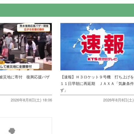
被災地に寄付 復興応援バザ
【速報】Ｈ３ロケット９号機 打ち上げ
１１日早朝に再延期 ＪＡＸＡ「気象条
ず」
2026年8月8日(土) 18:06
2026年8月8日(土) 