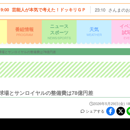
19:00
芸能人が本気で考えた！ドッキリＧＰ
23:10
さんまのお
ニュース
イベ
番組情報
天気
スポーツ
試
PROGRAM
WEATHER
NEWS/SPORTS
EVE
場とサンロイヤルの整備費は78億円差
球場とサンロイヤルの整備費は78億円差
2026年5月29日(金) 18
シェア
する