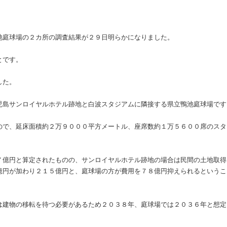
池庭球場の２カ所の調査結果が２９日明らかになりました。
とです。
した。
児島サンロイヤルホテル跡地と白波スタジアムに隣接する県立鴨池庭球場です
ので、延床面積約２万９０００平方メートル、座席数約１万５６００席のスタ
７億円と算定されたものの、サンロイヤルホテル跡地の場合は民間の土地取得
億円が加わり２１５億円と、庭球場の方が費用を７８億円抑えられるというこ
は建物の移転を待つ必要があるため２０３８年、庭球場では２０３６年と想定