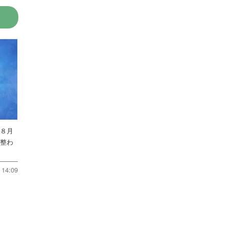
を８月
件整わ
14:09