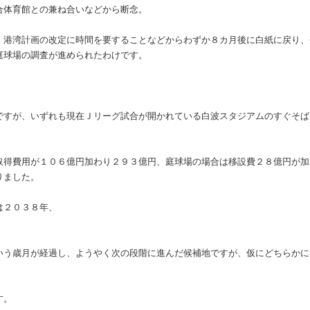
合体育館との兼ね合いなどから断念。
、港湾計画の改定に時間を要することなどからわずか８カ月後に白紙に戻り、
庭球場の調査が進められたわけです。
ですが、いずれも現在Ｊリーグ試合が開かれている白波スタジアムのすぐそば
取得費用が１０６億円加わり２９３億円、庭球場の場合は移設費２８億円が加
りました。
は２０３８年、
いう歳月が経過し、ようやく次の段階に進んだ候補地ですが、仮にどちらかに
す。