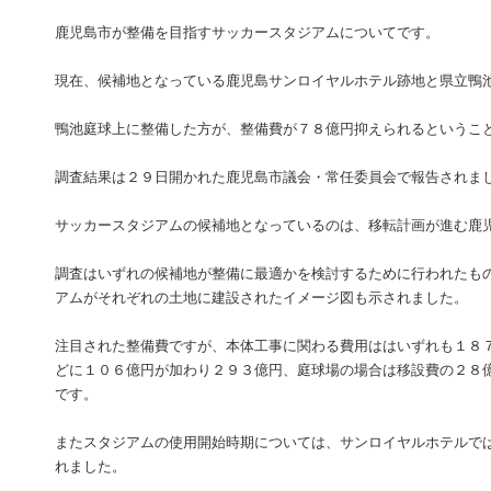
鹿児島市が整備を目指すサッカースタジアムについてです。
現在、候補地となっている鹿児島サンロイヤルホテル跡地と県立鴨
鴨池庭球上に整備した方が、整備費が７８億円抑えられるというこ
調査結果は２９日開かれた鹿児島市議会・常任委員会で報告されま
サッカースタジアムの候補地となっているのは、移転計画が進む鹿
調査はいずれの候補地が整備に最適かを検討するために行われたも
アムがそれぞれの土地に建設されたイメージ図も示されました。
注目された整備費ですが、本体工事に関わる費用ははいずれも１８
どに１０６億円が加わり２９３億円、庭球場の場合は移設費の２８
です。
またスタジアムの使用開始時期については、サンロイヤルホテルで
れました。