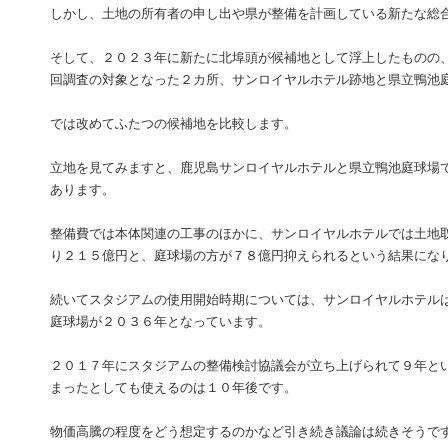
しかし、土地の所有者の申し出や県が整備を計画している新たな総
そして、２０２３年に新たに北埠頭が候補地として浮上したものの
回調査の対象となった２カ所、サンロイヤルホテル跡地と県立鴨池
では改めてふたつの候補地を比較します。
立地を見てみますと、鹿児島サンロイヤルホテルと県立鴨池庭球場
あります。
整備費では本体関連の工事のほかに、サンロイヤルホテルでは土地
り２１５億円と、庭球場の方が７８億円抑えられるという結果にな
続いてスタジアムの使用開始時期については、サンロイヤルホテル
庭球場が２０３６年となっています。
２０１７年にスタジアムの整備検討協議会が立ち上げられて９年と
まったとしても使えるのは１０年後です。
物価高騰の程度をどう想定するのかなど引き続き議論は続きそうで