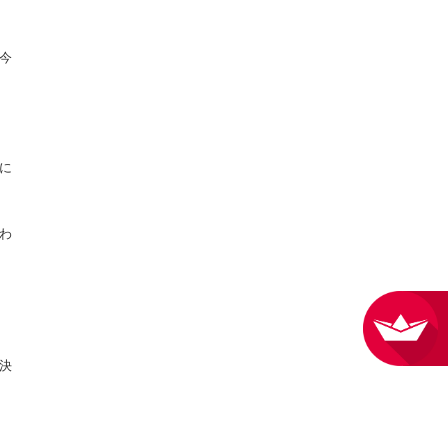
今
に
わ
決