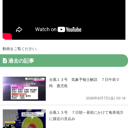
動画をご覧ください。
過去の記事
台風１３号 気象予報士解説 ７日午前０
時 鹿児島
2026年8月7日(金) 00:18
台風１３号 ７日朝～昼前にかけて奄美地方
に接近の見込み