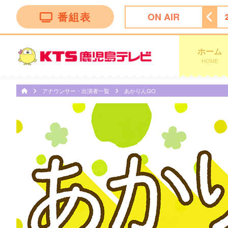
番組表
ON AIR
ース＆スポーツ
24:45
Ｋａｇｏｓｈｉｍａ 見っどナイト
ホーム
HOME
アナウンサー・出演者一覧
あかりんGO