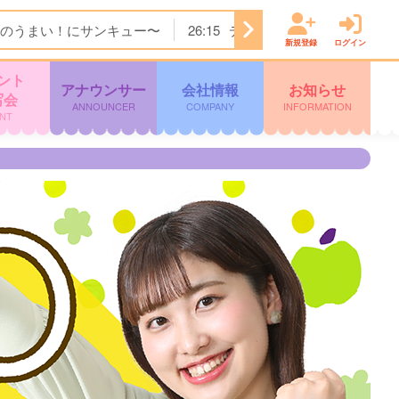
のうまい！にサンキュー〜
26:15
ディノスＴＨＥストア
2
新規登録
ログイン
ント
アナウンサー
会社情報
お知らせ
写会
ANNOUNCER
COMPANY
INFORMATION
NT