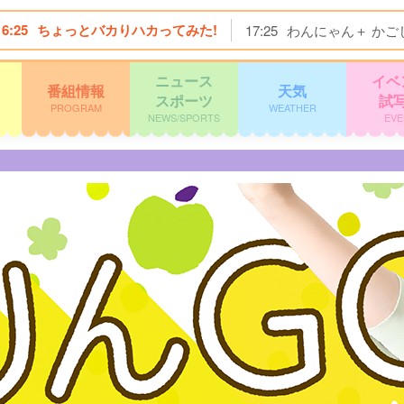
16:25
ちょっとバカりハカってみた!
17:25
わんにゃん＋ かご
ニュース
イベ
番組情報
天気
スポーツ
試
PROGRAM
WEATHER
NEWS/SPORTS
EVE