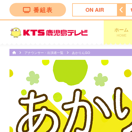
番組表
ON AIR
ボー
15:55
ＦＮＳ九州８局共同制作「ドキュメント九州」
ホーム
HOME
アナウンサー・出演者一覧
あかりんGO