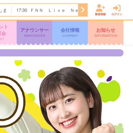
しま
17:30
ＦＮＮ Ｌｉｖｅ Ｎｅｗｓ イット！
18:00
新規登録
ログイン
ント
アナウンサー
会社情報
お知らせ
写会
ANNOUNCER
COMPANY
INFORMATION
NT