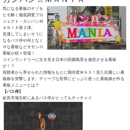
気になる看板のナゾを
ヒモ解く徹底調査プロ
ジェクト・カンバンＭ
ＡＮＩＡ第２弾。
見逃してしまいそうに
なるバス停や何となく
Ｈな看板などオモシロ
看板が続々登場！
コインランドリーに古き良き日本の田園風景を連想させる看板
が！？
視聴者から寄せられた情報をもとに期待度ＭＡＸ！見た目麗しい看
板娘を突撃します。ディープな世界にどっぷり使った看板娘が作る
看板メニューとは？
【バス停】
姶良市蒲生町にあるバス停がとってもチッチャイ