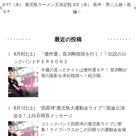
2/17（水） 鹿児島ラーメン王決定戦
3/2（水） 長州・男二人旅～前
ＳＰ
編～
最近の投稿
8月8日(土) 「傑作選」長渕剛指宿を行く！▽伝説のロ
ックバンドＰＥＲＳＯＮＺ
今週の見っどナイトは傑作選ＳＰ！ 長渕剛が
母の面影を求め指宿へ！幼少期…
8月1日(土) “四星球”鹿児島大運動会ライブ▽凱旋公演
迫る！上白石萌音メッセージ
コミックバンド四星球の鹿児島ライブに密
着！ライブハウスがこの日限りの運動会会場
に…