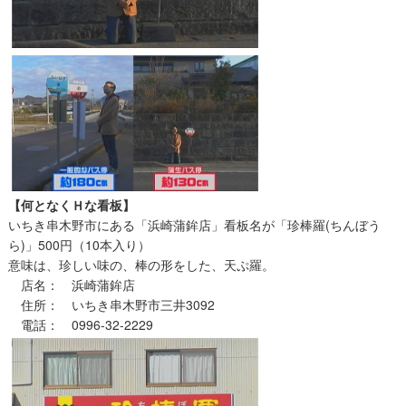
【何となくＨな看板】
いちき串木野市にある「浜崎蒲鉾店」看板名が「珍棒羅(ちんぼう
ら)」500円（10本入り）
意味は、珍しい味の、棒の形をした、天ぷ羅。
店名： 浜崎蒲鉾店
住所： いちき串木野市三井3092
電話： 0996-32-2229