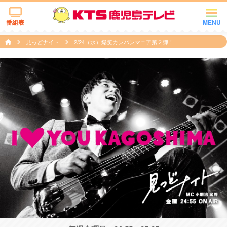
番組表
MENU
見っどナイト
2/24（水）爆笑カンバンマニア第２弾！