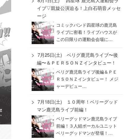
8月1日(土) “四星球”鹿児島大運動会ラ
イブ▽凱旋公演迫る！上白石萌音メッセ
ージ
コミックバンド四星球の鹿児島
ライブに密着！ライブハウスが
この日限りの運動会会場に…
7月25日(土) ベリグ鹿児島ライブ〜後
編〜＆ＰＥＲＳＯＮＺインタビュー！
ベリグ鹿児島ライブ後編＆ＰＥ
ＲＳＯＮＺインタビュー！ メジ
ャーデビュー…
7月18日(土) １０周年！ベリーグッド
マン鹿児島ライブ前編！
ベリーグッドマン鹿児島ライブ
前編！３人組ボーカルユニット
ベリーグッドマンが登場！…