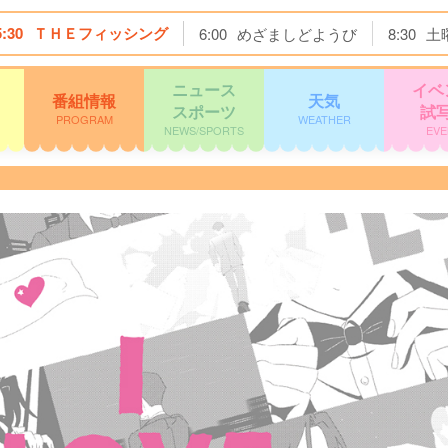
5:30
ＴＨＥフィッシング
6:00
めざましどようび
8:30
土
ニュース
イベ
番組情報
天気
スポーツ
試
PROGRAM
WEATHER
NEWS/SPORTS
EVE