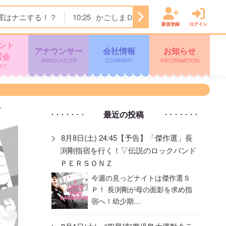
曜はナニする！？
10:25
かごしまＤＯ！
11:15
テレビショ
新規登録
ログイン
ント
アナウンサー
会社情報
お知らせ
写会
ANNOUNCER
COMPANY
INFORMATION
NT
最近の投稿
8月8日(土) 24:45【予告】「傑作選」長
渕剛指宿を行く！▽伝説のロックバンド
ＰＥＲＳＯＮＺ
今週の見っどナイトは傑作選Ｓ
Ｐ！ 長渕剛が母の面影を求め指
宿へ！幼少期…