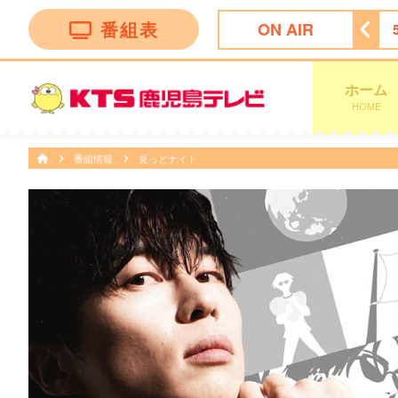
番組表
ON AIR
レビショッピング
5:00
ディーニーズテレビショッピング
ホーム
HOME
番組情報
見っどナイト