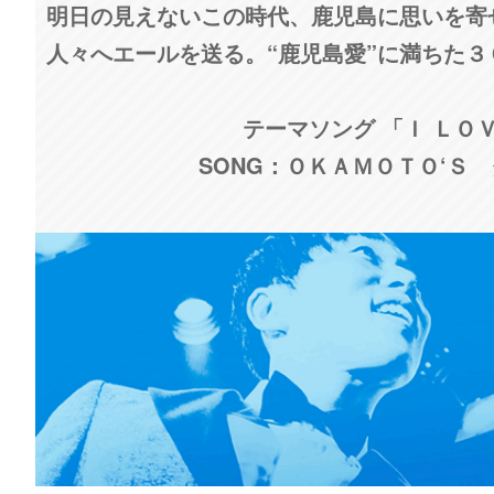
明日の見えないこの時代、鹿児島に思いを寄
人々へエールを送る。“鹿児島愛”に満ちた
テーマソング 「Ｉ ＬＯ
SONG：ＯＫＡＭＯＴＯ‘Ｓ