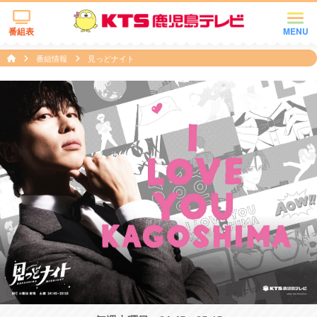
番組表
MENU
番組情報
見っどナイト