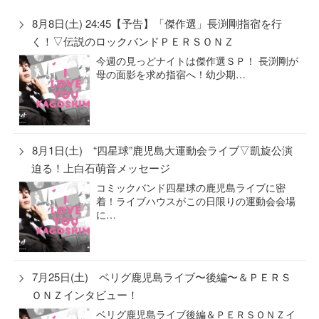
8月8日(土) 24:45【予告】「傑作選」長渕剛指宿を行
く！▽伝説のロックバンドＰＥＲＳＯＮＺ
今週の見っどナイトは傑作選ＳＰ！ 長渕剛が
母の面影を求め指宿へ！幼少期…
8月1日(土) “四星球”鹿児島大運動会ライブ▽凱旋公演
迫る！上白石萌音メッセージ
コミックバンド四星球の鹿児島ライブに密
着！ライブハウスがこの日限りの運動会会場
に…
7月25日(土) ベリグ鹿児島ライブ〜後編〜＆ＰＥＲＳ
ＯＮＺインタビュー！
ベリグ鹿児島ライブ後編＆ＰＥＲＳＯＮＺイ