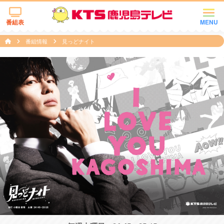
番組表
MENU
番組情報
見っどナイト