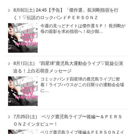
8月8日(土) 24:45【予告】「傑作選」長渕剛指宿を行
く！▽伝説のロックバンドＰＥＲＳＯＮＺ
今週の見っどナイトは傑作選ＳＰ！ 長渕剛が
母の面影を求め指宿へ！幼少期…
8月1日(土) “四星球”鹿児島大運動会ライブ▽凱旋公演
迫る！上白石萌音メッセージ
コミックバンド四星球の鹿児島ライブに密
着！ライブハウスがこの日限りの運動会会場
に…
7月25日(土) ベリグ鹿児島ライブ〜後編〜＆ＰＥＲＳ
ＯＮＺインタビュー！
ベリグ鹿児島ライブ後編＆ＰＥＲＳＯＮＺイ