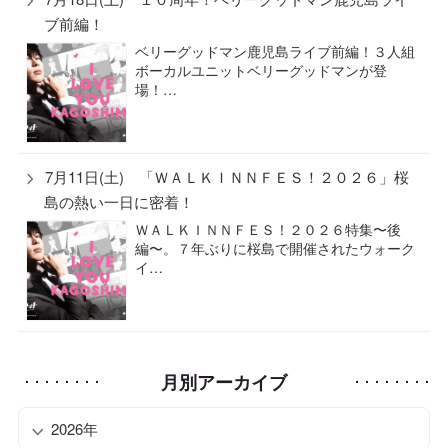
ブ前編！
ベリーグッドマン鹿児島ライブ前編！３人組
ボーカルユニットベリーグッドマンが登
場！…
7月11日(土) 「ＷＡＬＫＩＮＮＦＥＳ！２０２６」桜
島の熱い一日に密着！
ＷＡＬＫＩＮＮＦＥＳ！２０２６特集〜後
編〜。７年ぶりに桜島で開催されたウォーク
イ…
月別アーカイブ
2026年