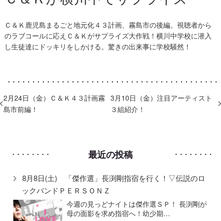
Ｃ＆Ｋ鹿児島まるごと地元化４３計画、霧島市の後編。視聴者から
のラブコールに応えＣ＆Ｋがサプライズ大作戦！横川中学校に潜入
し生徒達にドッキリをしかける。驚きの出来事に学校騒然！
2月24日（金）Ｃ＆Ｋ４３計画霧
3月10日（金）注目アーティスト
島市前編！
３組紹介！
最近の投稿
8月8日(土) 「傑作選」長渕剛指宿を行く！▽伝説のロ
ックバンドＰＥＲＳＯＮＺ
今週の見っどナイトは傑作選ＳＰ！ 長渕剛が
母の面影を求め指宿へ！幼少期…