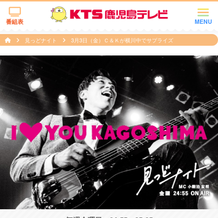
番組表
MENU
見っどナイト
3月3日（金）Ｃ＆Ｋが横川中でサプライズ