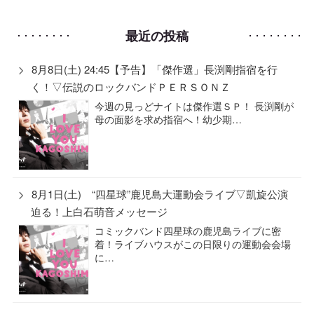
最近の投稿
8月8日(土) 24:45【予告】「傑作選」長渕剛指宿を行
く！▽伝説のロックバンドＰＥＲＳＯＮＺ
今週の見っどナイトは傑作選ＳＰ！ 長渕剛が
母の面影を求め指宿へ！幼少期…
8月1日(土) “四星球”鹿児島大運動会ライブ▽凱旋公演
迫る！上白石萌音メッセージ
コミックバンド四星球の鹿児島ライブに密
着！ライブハウスがこの日限りの運動会会場
に…