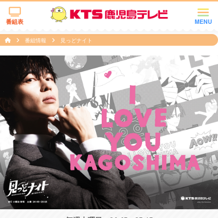
番組表
MENU
番組情報
見っどナイト