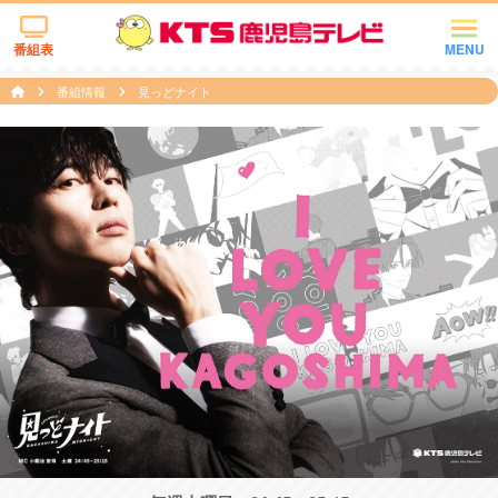
番組表
MENU
番組情報
見っどナイト