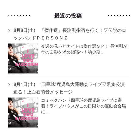
最近の投稿
8月8日(土) 「傑作選」長渕剛指宿を行く！▽伝説のロ
ックバンドＰＥＲＳＯＮＺ
今週の見っどナイトは傑作選ＳＰ！ 長渕剛が
母の面影を求め指宿へ！幼少期…
8月1日(土) “四星球”鹿児島大運動会ライブ▽凱旋公演
迫る！上白石萌音メッセージ
コミックバンド四星球の鹿児島ライブに密
着！ライブハウスがこの日限りの運動会会場
に…