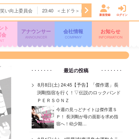
笑い向上委員会
23:40
＜土ドラ＞ミッドナイト屋台 Ｓｅａ
新規登録
ログイン
ント
アナウンサー
会社情報
お知らせ
写会
ANNOUNCER
COMPANY
INFORMATION
NT
最近の投稿
8月8日(土) 24:45【予告】「傑作選」長
渕剛指宿を行く！▽伝説のロックバンド
ＰＥＲＳＯＮＺ
今週の見っどナイトは傑作選Ｓ
Ｐ！ 長渕剛が母の面影を求め指
宿へ！幼少期…