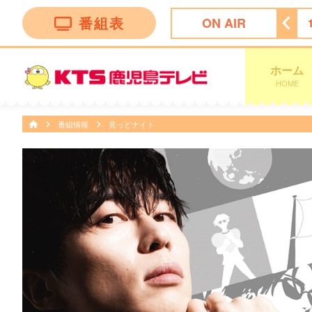
番組表
ON AIR
ン トークバラエティー”！
18:30
ナマ・イキＶＯＩＣＥ
ホーム
HOME
番組情報
見っどナイト