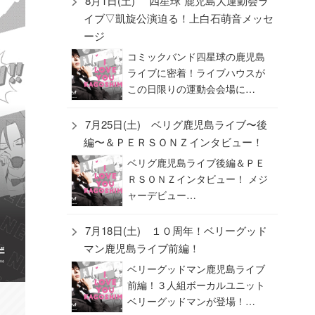
8月1日(土) “四星球”鹿児島大運動会ラ
イブ▽凱旋公演迫る！上白石萌音メッセ
ージ
コミックバンド四星球の鹿児島
ライブに密着！ライブハウスが
この日限りの運動会会場に…
7月25日(土) ベリグ鹿児島ライブ〜後
編〜＆ＰＥＲＳＯＮＺインタビュー！
ベリグ鹿児島ライブ後編＆ＰＥ
ＲＳＯＮＺインタビュー！ メジ
ャーデビュー…
7月18日(土) １０周年！ベリーグッド
マン鹿児島ライブ前編！
ベリーグッドマン鹿児島ライブ
前編！３人組ボーカルユニット
ベリーグッドマンが登場！…