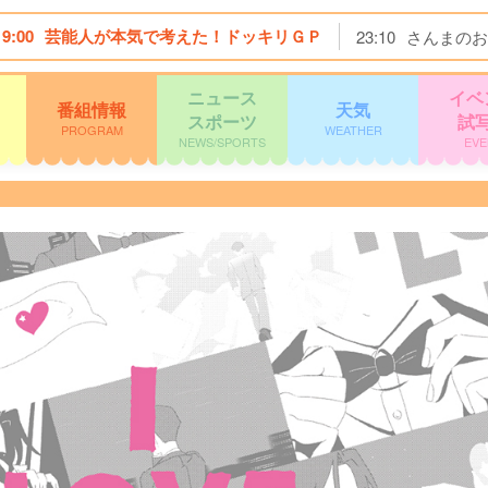
19:00
芸能人が本気で考えた！ドッキリＧＰ
23:10
さんまのお
ニュース
イベ
番組情報
天気
スポーツ
試
PROGRAM
WEATHER
NEWS/SPORTS
EVE