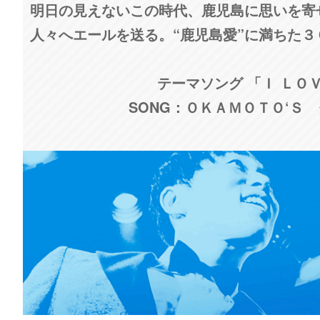
明日の見えないこの時代、鹿児島に思いを寄
人々へエールを送る。“鹿児島愛”に満ちた
テーマソング 「Ｉ ＬＯ
SONG：ＯＫＡＭＯＴＯ‘Ｓ