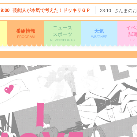
19:00
芸能人が本気で考えた！ドッキリＧＰ
23:10
さんまのお
ニュース
イベ
番組情報
天気
スポーツ
試
PROGRAM
WEATHER
NEWS/SPORTS
EVE