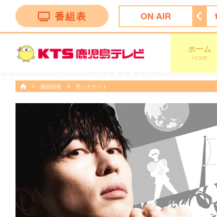
番組表
ON AIR
ン トークバラエティー”！
18:30
ナマ・イキＶＯＩＣＥ
ホーム
HOME
番組情報
見っどナイト