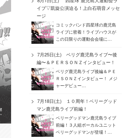
8月1日(土) “四星球”鹿児島大運動会ラ
イブ▽凱旋公演迫る！上白石萌音メッセ
ージ
コミックバンド四星球の鹿児島
ライブに密着！ライブハウスが
この日限りの運動会会場に…
7月25日(土) ベリグ鹿児島ライブ〜後
編〜＆ＰＥＲＳＯＮＺインタビュー！
ベリグ鹿児島ライブ後編＆ＰＥ
ＲＳＯＮＺインタビュー！ メジ
ャーデビュー…
7月18日(土) １０周年！ベリーグッド
マン鹿児島ライブ前編！
ベリーグッドマン鹿児島ライブ
前編！３人組ボーカルユニット
ベリーグッドマンが登場！…