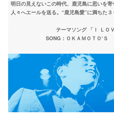
明日の見えないこの時代、鹿児島に思いを寄
人々へエールを送る。“鹿児島愛”に満ちた
テーマソング 「Ｉ ＬＯ
SONG：ＯＫＡＭＯＴＯ‘Ｓ