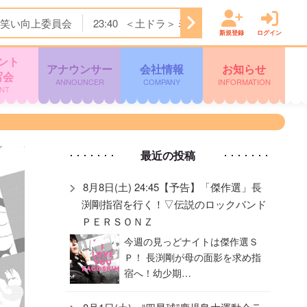
笑い向上委員会
23:40
＜土ドラ＞ミッドナイト屋台 Ｓｅａ
新規登録
ログイン
ント
アナウンサー
会社情報
お知らせ
写会
ANNOUNCER
COMPANY
INFORMATION
NT
最近の投稿
8月8日(土) 24:45【予告】「傑作選」長
渕剛指宿を行く！▽伝説のロックバンド
ＰＥＲＳＯＮＺ
今週の見っどナイトは傑作選Ｓ
Ｐ！ 長渕剛が母の面影を求め指
宿へ！幼少期…