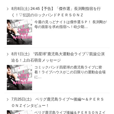
8月8日(土) 24:45【予告】「傑作選」長渕剛指宿を行
く！▽伝説のロックバンドＰＥＲＳＯＮＺ
今週の見っどナイトは傑作選ＳＰ！ 長渕剛が
母の面影を求め指宿へ！幼少期…
8月1日(土) “四星球”鹿児島大運動会ライブ▽凱旋公演
迫る！上白石萌音メッセージ
コミックバンド四星球の鹿児島ライブに密
着！ライブハウスがこの日限りの運動会会場
に…
7月25日(土) ベリグ鹿児島ライブ〜後編〜＆ＰＥＲＳ
ＯＮＺインタビュー！
ベリグ鹿児島ライブ後編＆ＰＥＲＳＯＮＺイ