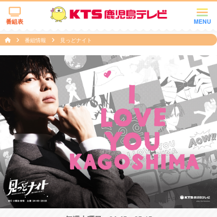
番組表
MENU
番組情報
見っどナイト