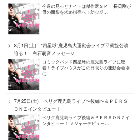
今週の見っどナイトは傑作選ＳＰ！ 長渕剛が
母の面影を求め指宿へ！幼少期…
8月1日(土) “四星球”鹿児島大運動会ライブ▽凱旋公演
迫る！上白石萌音メッセージ
コミックバンド四星球の鹿児島ライブに密
着！ライブハウスがこの日限りの運動会会場
に…
7月25日(土) ベリグ鹿児島ライブ〜後編〜＆ＰＥＲＳ
ＯＮＺインタビュー！
ベリグ鹿児島ライブ後編＆ＰＥＲＳＯＮＺイ
ンタビュー！ メジャーデビュー…