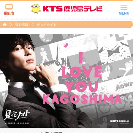
番組表
MENU
番組情報
見っどナイト